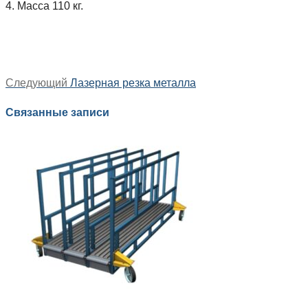
4. Масса 110 кг.
Навигация
Следующая
Следующий
Лазерная резка металла
по
запись:
записям
Связанные записи