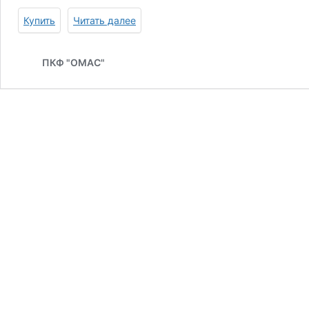
1
Купить
Читать далее
год
для
Launch
ПКФ "ОМАС"
Pilot
Scan,
CRP32X-
34X/4XX
Launch
LNC-
030