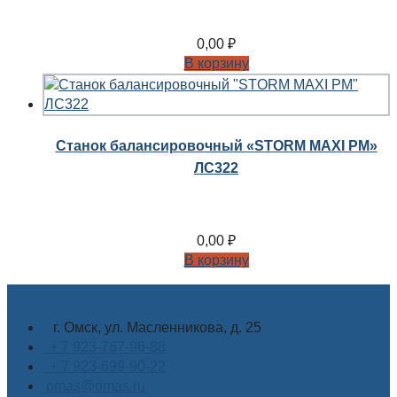
0,00
₽
В корзину
Станок балансировочный «STORM MAXI PM»
ЛС322
0,00
₽
В корзину
г. Омск, ул. Масленникова, д. 25
+ 7 923-767-96-88
+ 7 923-699-90-22
omas@omas.ru