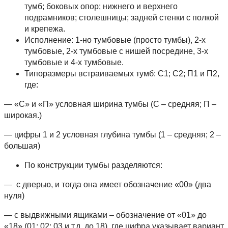
тумб; боковых опор; нижнего и верхнего
подрамников; столешницы; задней стенки с полкой
и крепежа.
Исполнение: 1-но тумбовые (просто тумбы), 2-х
тумбовые, 2-х тумбовые с нишей посредине, 3-х
тумбовые и 4-х тумбовые.
Типоразмеры встраиваемых тумб: С1; С2; П1 и П2,
где:
— «С» и «П» условная ширина тумбы (С – средняя; П –
широкая.)
— цифры 1 и 2 условная глубина тумбы (1 – средняя; 2 –
большая)
По конструкции тумбы разделяются:
— с дверью, и тогда она имеет обозначение «00» (два
нуля)
— с выдвижными ящиками – обозначение от «01» до
«18» (01; 02; 03 и т.д. до 18), где цифра указывает вариант