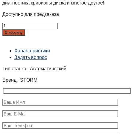
диагностика кривизны диска и многое другое!
Доступно для предзаказа
Количество
товара
В корзину
Станок
балансировочный
Характеристики
"STORM
Задать вопрос
PROXY
8-
Тип станка:
Автоматический
3"
ЛС433
Бренд:
STORM