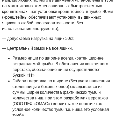
направляющих полного выдвижения установлены в тубе
на маятниковых компенсационных быстросъемных
кронштейнах, шаг установки кронштейнов в тумбе 40мм
(кронштейны обеспечивают установку выдвижных
ящиков в любой последовательности, без
использования инструмента);
— допускаема нагрузка на ящик 30кг;
— центральный замок на все ящики.
Размер ниши по ширине всегда кратен ширине
встраиваемой тумбы. В обозначении конкретного
верстака, обозначение ниши осуществляется
буквой «Н».
Габарит верстака по ширине (без учета нависания
столешницы и боковых опор) складывается из
суммы ширин количества фактических тумб и
количества ниш, при этом разработчик верстаков
(ООО ПКФ «ОМАС») вводит такое понятие как
условное количество тумб, т.е. ниша это условная
тумба.