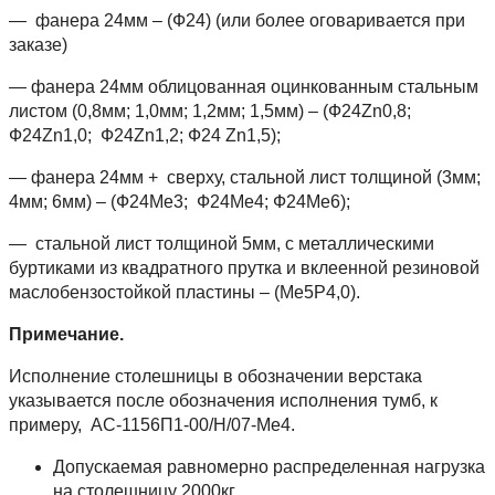
— фанера 24мм – (Ф24) (или более оговаривается при
заказе)
— фанера 24мм облицованная оцинкованным стальным
листом (0,8мм; 1,0мм; 1,2мм; 1,5мм) – (Ф24Zn0,8;
Ф24Zn1,0; Ф24Zn1,2; Ф24 Zn1,5);
— фанера 24мм + сверху, стальной лист толщиной (3мм;
4мм; 6мм) – (Ф24Ме3; Ф24Ме4; Ф24Ме6);
— стальной лист толщиной 5мм, с металлическими
буртиками из квадратного прутка и вклеенной резиновой
маслобензостойкой пластины – (Ме5Р4,0).
Примечание.
Исполнение столешницы в обозначении верстака
указывается после обозначения исполнения тумб, к
примеру, АС-1156П1-00/Н/07-Ме4.
Допускаемая равномерно распределенная нагрузка
на столешницу 2000кг.