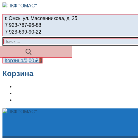
Перейти
Меню
Закрыть
к
г. Омск, ул. Масленникова, д. 25
содержимому
7 923-767-96-88
7 923-699-90-22
Найти:
Корзина
/
0,00
₽
0
Корзина