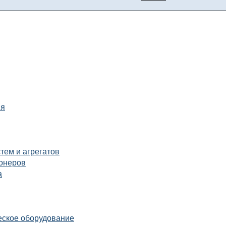
ия
тем и агрегатов
ионеров
а
еское оборудование