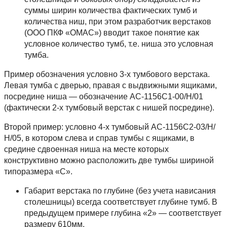
суммы ширин количества фактических тумб и
количества ниш, при этом разработчик верстаков
(ООО ПКФ «ОМАС») вводит такое понятие как
условное количество тумб, т.е. ниша это условная
тумба.
Пример обозначения условно 3-х тумбового верстака.
Левая тумба с дверью, правая с выдвижными ящиками,
посредине ниша — обозначение АС-1156С1-00/Н/01
(фактически 2-х тумбовый верстак с нишей посредине).
Второй пример: условно 4-х тумбовый АС-1156С2-03/Н/
Н/05, в котором слева и справ тумбы с ящиками, в
средине сдвоенная ниша на месте которых
конструктивно можно расположить две тумбы шириной
типоразмера «С».
Габарит верстака по глубине (без учета нависания
столешницы) всегда соответствует глубине тумб. В
предыдущем примере глубина «2» — соответствует
размеру 610мм.