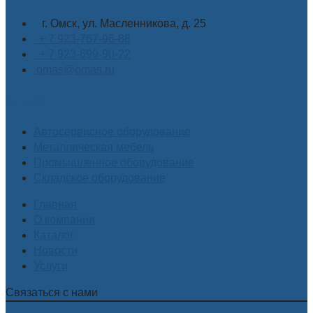
г. Омск, ул. Масленникова, д. 25
+ 7 923-767-96-88
+ 7 923-699-90-22
omas@omas.ru
Каталог
Автосервисное оборудование
Металлическая мебель
Промышленное оборудование
Складское оборудование
Главная
О компании
Каталог
Новости
Услуги
Связаться с нами