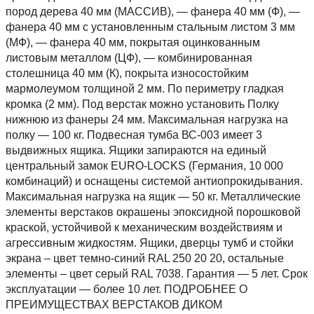
пород дерева 40 мм (МАССИВ), — фанера 40 мм (Ф), —
фанера 40 мм с установленным стальным листом 3 мм
(МФ), — фанера 40 мм, покрытая оцинкованным
листовым металлом (ЦФ), — комбинированная
столешница 40 мм (К), покрыта износостойким
мармолеумом толщиной 2 мм. По периметру гладкая
кромка (2 мм). Под верстак можно установить Полку
нижнюю из фанеры 24 мм. Максимальная нагрузка на
полку — 100 кг. Подвесная тумба ВС-003 имеет 3
выдвижных ящика. Ящики запираются на единый
центральный замок EURO-LOCKS (Германия, 10 000
комбинаций) и оснащены системой антиопрокидывания.
Максимальная нагрузка на ящик — 50 кг. Металлические
элементы верстаков окрашены эпоксидной порошковой
краской, устойчивой к механическим воздействиям и
агрессивным жидкостям. Ящики, дверцы тумб и стойки
экрана – цвет темно-синий RAL 250 20 20, остальные
элементы – цвет серый RAL 7038. Гарантия — 5 лет. Срок
эксплуатации — более 10 лет. ПОДРОБНЕЕ О
ПРЕИМУЩЕСТВАХ ВЕРСТАКОВ ДИКОМ