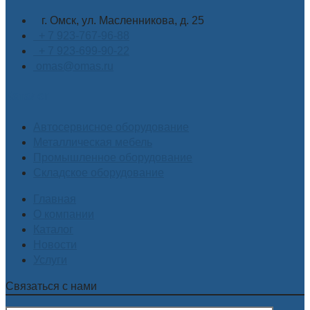
г. Омск, ул. Масленникова, д. 25
+ 7 923-767-96-88
+ 7 923-699-90-22
omas@omas.ru
Каталог
Автосервисное оборудование
Металлическая мебель
Промышленное оборудование
Складское оборудование
Главная
О компании
Каталог
Новости
Услуги
Связаться с нами