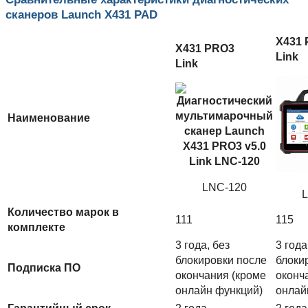
сканеров Launch X431 PAD
X431 
X431 PRO3
Link
Link
Наименование
LNC-120
Количество марок в
111
115
комплекте
3 года, без
3 года
блокировки после
блоки
Подписка ПО
окончания (кроме
оконч
онлайн функций)
онлай