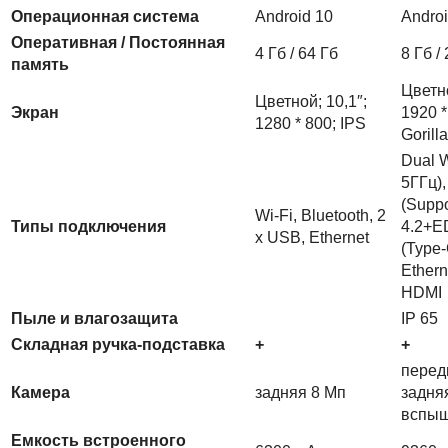
Операционная система
Android 10
Androi
Оперативная / Постоянная
4 Гб / 64 Гб
8 Гб /
память
Цветно
Цветной; 10,1″;
Экран
1920 *
1280 * 800; IPS
Gorill
Dual W
5ГГц),
(Supp
Wi-Fi, Bluetooth, 2
Типы подключения
4.2+E
x USB, Ethernet
(Type-
Ethern
HDMI
Пыле и влагозащита
IP 65
Складная ручка-подставка
+
+
перед
Камера
задняя 8 Мп
задняя
вспы
Емкость встроенного