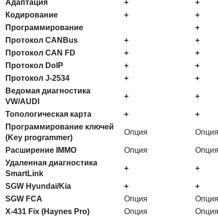
Адаптация
+
+
Кодирование
+
+
Программирование
+
Протокол CANBus
+
+
Протокол CAN FD
+
+
Протокол DoIP
+
+
Протокол J-2534
+
+
Ведомая диагностика
+
+
VW/AUDI
Топологическая карта
+
+
Программирование ключей
Опция
Опци
(Key programmer)
Расширение IMMO
Опция
Опци
Удаленная диагностика
+
+
SmartLink
SGW Hyundai/Kia
+
+
SGW FCA
Опция
Опци
X-431 Fix (Haynes Pro)
Опция
Опци