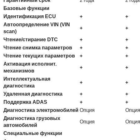
Гарантийный срок
2 года
2 года
Базовые функции
Идентификация ECU
+
+
Автоопределение VIN (VIN
+
+
scan)
Чтение/стирание DTC
+
+
Чтение снимка параметров
+
+
Чтение текущих параметров
+
+
Активация исполнит.
+
+
механизмов
Интеллектуальная
+
+
диагностика
Удаленная диагностика
+
+
Поддержка ADAS
+
+
Диагностика электромобилей
Опция
Опци
Диагностика грузовых
Опция
Опци
автомобилей
Специальные функции