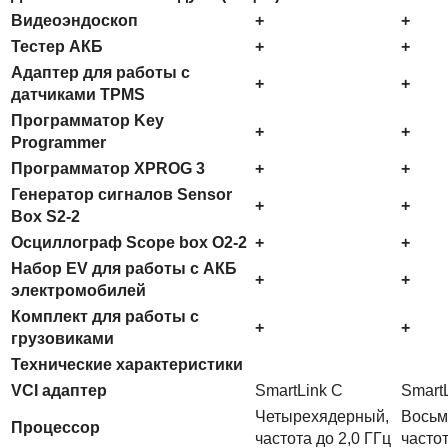
Видеоэндоскоп
+
+
Тестер АКБ
+
+
Адаптер для работы с
+
+
датчиками TPMS
Программатор Key
+
+
Programmer
Программатор XPROG 3
+
+
Генератор сигналов Sensor
+
+
Box S2-2
Осциллограф Scope box O2-2
+
+
Набор EV для работы с АКБ
+
+
электромобилей
Комплект для работы с
+
+
грузовиками
Технические характеристики
VCI адаптер
SmartLink C
Smart
Четырехядерный,
Восьм
Процессор
частота до 2,0 ГГц
частот