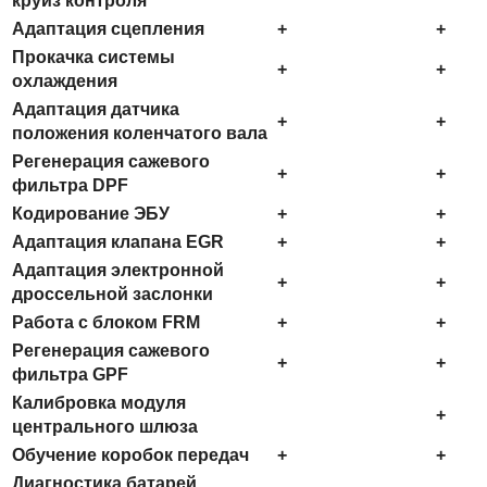
круиз контроля
Адаптация сцепления
+
+
Прокачка системы
+
+
охлаждения
Адаптация датчика
+
+
положения коленчатого вала
Регенерация сажевого
+
+
фильтра DPF
Кодирование ЭБУ
+
+
Адаптация клапана EGR
+
+
Адаптация электронной
+
+
дроссельной заслонки
Работа с блоком FRM
+
+
Регенерация сажевого
+
+
фильтра GPF
Калибровка модуля
+
центрального шлюза
Обучение коробок передач
+
+
Диагностика батарей